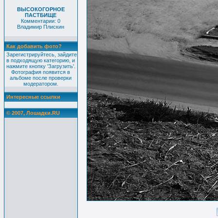
ВЫСОКОГОРНОЕ
ПАСТБИЩЕ
Комментарии: 0
Владимир Плискин
Как добавить фото?
Зарегистрируйтесь, зайдите
в подходящую категорию, и
нажмите кнопку 'Загрузить'.
Фотография появится в
альбоме после проверки
модератором.
Интересные ссылки
© 2007, Лошадки.RU