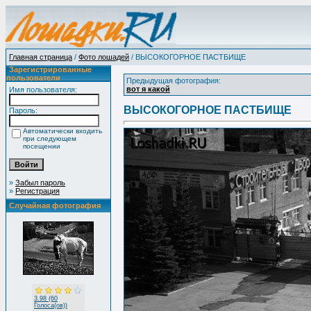
Главная страница
/
Фото лошадей
/ ВЫСОКОГОРНОЕ ПАСТБИЩЕ
Зарегистрированные
пользователи
Предыдущая фотография:
вот я какой
Имя пользователя:
ВЫСОКОГОРНОЕ ПАСТБИЩЕ
Пароль:
Автоматически входить
при следующем
посещении
»
Забыл пароль
»
Регистрация
Случайная фотография
3.98 (60
Голоса(ов))