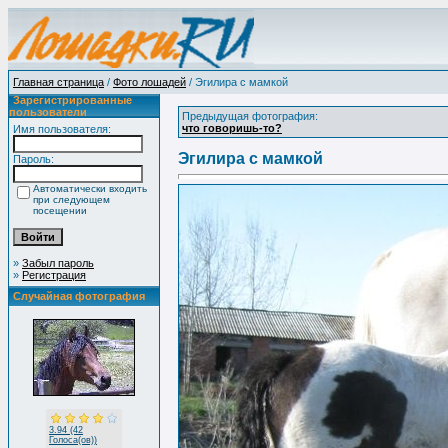
Главная страница
/
Фото лошадей
/ Эгилира с мамкой
Зарегистрированные
пользователи
Предыдущая фотография:
что говоришь-то?
Имя пользователя:
Эгилира с мамкой
Пароль:
Автоматически входить
при следующем
посещении
»
Забыл пароль
»
Регистрация
Случайная фотография
3.94 (42
Голоса(ов))