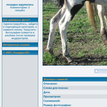
лошадка задумалась
Комментарии: 0
netspike
Как добавить фото?
Зарегистрируйтесь, зайдите
в подходящую категорию, и
нажмите кнопку 'Загрузить'.
Фотография появится в
альбоме после проверки
модератором.
Интересные ссылки
© 2007, Лошадки.RU
Эгилира с мамкой
Описание:
Слова для поиска:
Дата:
Просмотров:
Скачиваний:
Размер фотографии: