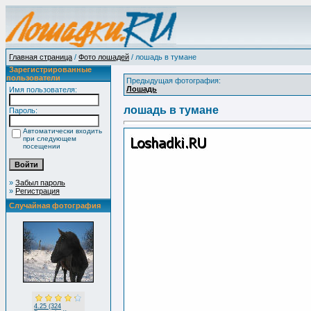
Главная страница
/
Фото лошадей
/ лошадь в тумане
Зарегистрированные
пользователи
Предыдущая фотография:
Лошадь
Имя пользователя:
лошадь в тумане
Пароль:
Автоматически входить
при следующем
посещении
»
Забыл пароль
»
Регистрация
Случайная фотография
4.25 (324