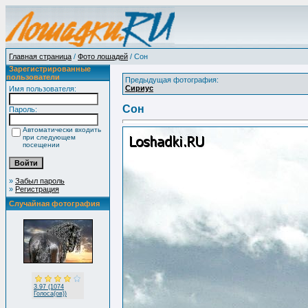
Главная страница
/
Фото лошадей
/ Сон
Зарегистрированные
пользователи
Предыдущая фотография:
Сириус
Имя пользователя:
Сон
Пароль:
Автоматически входить
при следующем
посещении
»
Забыл пароль
»
Регистрация
Случайная фотография
3.97 (1074
Голоса(ов))