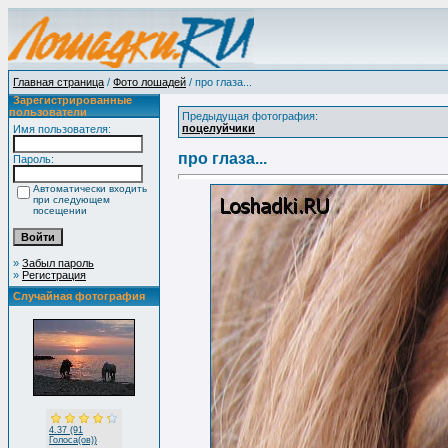
Главная страница
/
Фото лошадей
/ про глаза...
Зарегистрированные
пользователи
Предыдущая фотография:
поцелуйчики
Имя пользователя:
про глаза...
Пароль:
Автоматически входить
при следующем
посещении
»
Забыл пароль
»
Регистрация
Случайная фотография
4.37 (91
Голоса(ов))