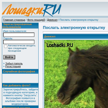
Главная страница
/
Фото лошадей
/
Девясил
/ Послать электронную открытку
Зарегистрированные
пользователи
Послать электронную открытку
Имя пользователя:
Девясил
Пароль:
Автоматически входить
при следующем
посещении
»
Забыл пароль
»
Регистрация
Случайная фотография
Как добавить фото?
Зарегистрируйтесь, зайдите
в подходящую категорию, и
нажмите кнопку 'Загрузить'.
Фотография появится в
альбоме после проверки
модератором.
Интересные ссылки