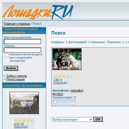
Главная страница
/ Поиск
Зарегистрированные
пользователи
Поиск
Имя пользователя:
Найдено: 1 фотографий 1 страницах. Показано: с 1 п
Пароль:
Автоматически входить
при следующем
посещении
»
Забыл пароль
»
Регистрация
2.90 (9
Голоса(ов))
Случайная фотография
Акинфеев
(
netspike
)
Футбол
Комментарии: 0
4.42 (25
Голоса(ов))